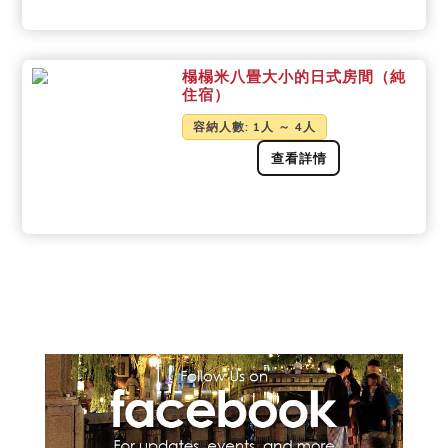
榻榻米八畳大小的日式房間（純
住宿）
容納人數
: 1人 ～ 4人
查看詳情