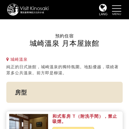
toggle
naviga
LANG
預約住宿
城崎溫泉 月本屋旅館
城崎溫泉
純正的日式旅館，城崎溫泉的獨特氛圍。地點優越，環繞著
眾多公共溫泉。前方即是柳湯。
房型
和式客房 T（附洗手間），禁止
吸煙。