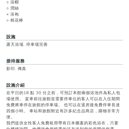
○ 浴帽
○ 潤絲
× 浴袍
○ 棉花棒
設施
露天浴場, 停車場完善
接待服務
影印, 傳真
設施介紹
在平日的18 點 30 分之前，可預訂本館兩個浴池作為私人包
場使用。 駕車前往旅館並需要停車位的客人可以在入住期間
免費將車停在旅館的停車場。 也可以在退房後免費停車長達
四個小時。 車站和旅館附近有許多紀念品商店，購物非常方
便。
我們提供女性客人免費租用帶有日本圖案的彩色浴衣，只要