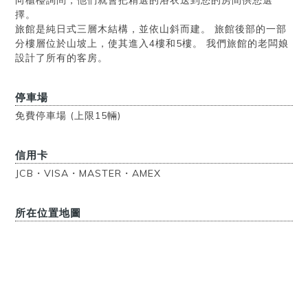
向櫃檯詢問，他們就會把精選的浴衣送到您的房間供您選
擇。
旅館是純日式三層木結構，並依山斜而建。 旅館後部的一部
分樓層位於山坡上，使其進入4樓和5樓。 我們旅館的老闆娘
設計了所有的客房。
停車場
免費停車場 (上限15輛)
信用卡
JCB・VISA・MASTER・AMEX
所在位置地圖