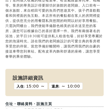
出了老闆個人收藏的模型複製車、哈雷戴維森摩托車、戰機
等。客房的華美設計得要歸功於旅館的老闆娘。入口前有一
個水族館，來自稻田可愛的魚而們悠遊其中。孩子們喜歡觀
看和與裡面的魚互動。本店所有的餐點都在客人的房間裡提
供，提供您充分的用餐隱私與悠閒的時間以好好享用餐點。
只需詢問櫃台，我們便能準備顏色精美的浴衣送至您的客
房，讓您可以根據自己的喜好選擇一件。我們有兩個著名的
浴池，於平日18:30前可提供私人租借包場，好好享受專屬於
您的泡湯時光。請在我們的老闆娘設計的可愛古典的客房裡
享受您的停留。當您準備好離開時，讓我們用我們的自豪的
接送車帶您到車站。配有皮革內飾和舒適的座椅，讓您享受
奢華的乘坐體驗。
設施詳細資訊
15:00 ～
～ 10:00
入住
:
退房
:
住址・聯絡資料・設施主頁