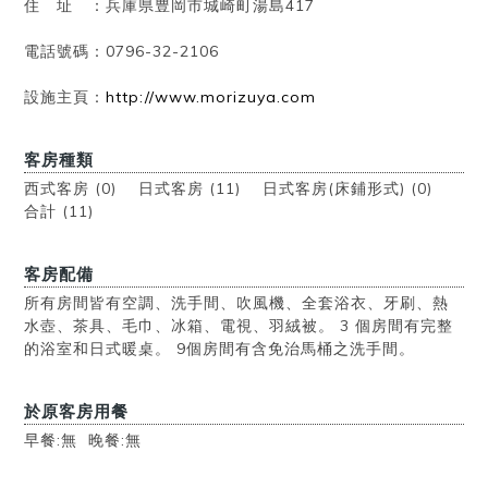
住 址 ：兵庫県豊岡市城崎町湯島417
電話號碼：0796-32-2106
設施主頁：
http://www.morizuya.com
客房種類
西式客房
(0) 日式客房
(11) 日式客房(床鋪形式)
(0)
合計 (11)
客房配備
所有房間皆有空調、洗手間、吹風機、全套浴衣、牙刷、熱
水壺、茶具、毛巾、冰箱、電視、羽絨被。 3 個房間有完整
的浴室和日式暖桌。 9個房間有含免治馬桶之洗手間。
於原客房用餐
早餐:無 晚餐:無