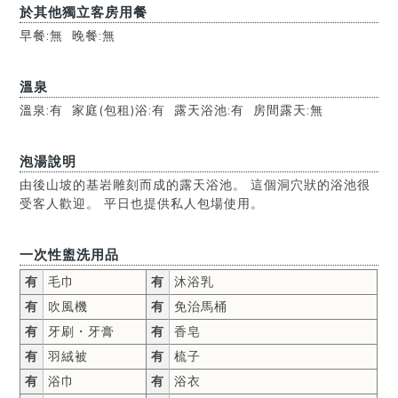
於其他獨立客房用餐
早餐:無 晚餐:無
溫泉
溫泉:有 家庭(包租)浴:有 露天浴池:有 房間露天:無
泡湯說明
由後山坡的基岩雕刻而成的露天浴池。 這個洞穴狀的浴池很
受客人歡迎。 平日也提供私人包場使用。
一次性盥洗用品
有
毛巾
有
沐浴乳
有
吹風機
有
免治馬桶
有
牙刷・牙膏
有
香皂
有
羽絨被
有
梳子
有
浴巾
有
浴衣