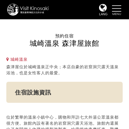
toggle
naviga
LANG
預約住宿
城崎溫泉 森津屋旅館
城崎溫泉
森津屋位於城崎溫泉正中央；本店自豪的岩窟洞穴露天溫泉
浴池，也是女性客人的最愛。
住宿設施資訊
位於繁華的溫泉小鎮中心，購物和拜訪七大外湯公眾溫泉都
很方便。旅館內設有著名的岩窟洞穴露天浴池。旅館內還展