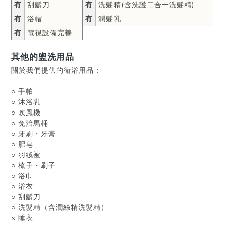
有
刮鬍刀
有
洗髮精(含洗護二合一洗髮精)
有
浴帽
有
潤髮乳
有
電視設備完善
其他的盥洗用品
關於我們提供的衛浴用品：
○ 手帕
○ 沐浴乳
○ 吹風機
○ 免治馬桶
○ 牙刷・牙膏
○ 肥皂
○ 羽絨被
○ 梳子・刷子
○ 浴巾
○ 浴衣
○ 刮鬍刀
○ 洗髮精（含潤絲精洗髮精）
× 睡衣