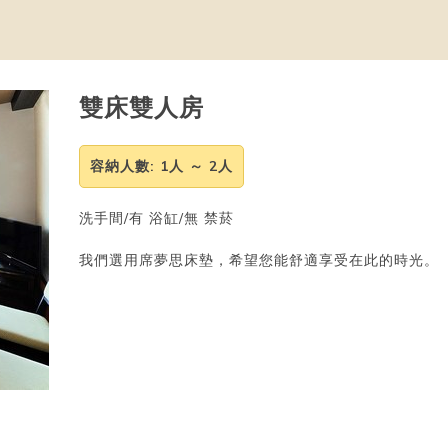
雙床雙人房
容納人數
: 1人 ～ 2人
洗手間/有 浴缸/無 禁菸
我們選用席夢思床墊，希望您能舒適享受在此的時光。