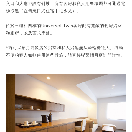
入口和大廳都設有斜坡，所有客房和私人用餐樓層都可通過電
梯抵達（在傳統日式住宿中很少見）。
位於三樓和四樓的Universal Twin客房配有寬敞的套房浴室
和廁所，以及西式床鋪。
*西村屋招月庭飯店的浴室和私人浴池無法坐輪椅進入。行動
不便的客人如欲使用這些設施，請直接聯繫招月庭詢問詳情。