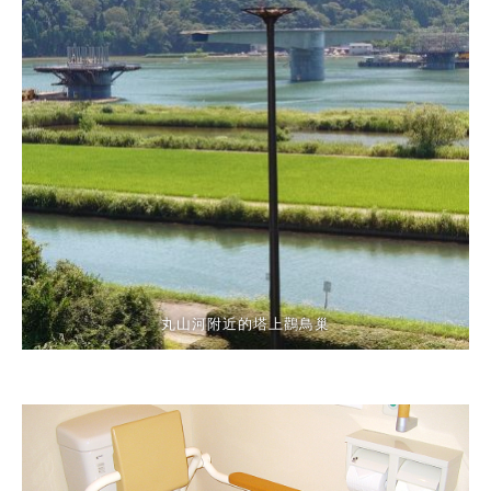
丸山河附近的塔上鸛鳥巢