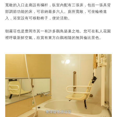
寬敞的入口走廊設有欄杆，臥室內配有三張床，包括一張具背
部調節功能的床，可容納最多六人。廁所寬敞，可坐輪椅進
入，浴室設有可移動椅子，便於活動。
朝霧荘也是豊岡市其一有許多鸛鳥築巢之地。您可在私人花園
裡呼吸新鮮空氣，欣賞有東方白鸛相隨的無與倫比景色。
無障礙客房浴室