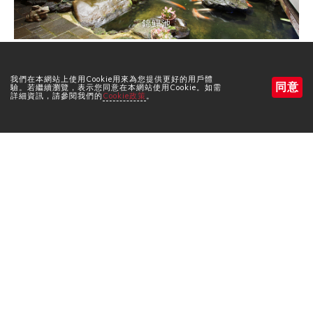
錦鯉池
我們在本網站上使用Cookie用來為您提供更好的用戶體
同意
驗。若繼續瀏覽，表示您同意在本網站使用Cookie。如需
詳細資訊，請參閱我們的
Cookie政策
。
預訂房間
預訂房間
搜尋
大廳的輪椅坡道
預約住宿
預約查詢・預約取消
更多資訊