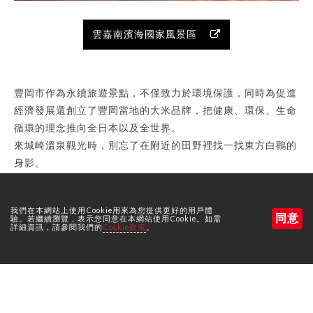
雲嘉南濱海國家風景區
豐岡市作為永續旅遊景點，不僅致力於環境保護，同時為促進
經濟發展還創立了豐岡當地的大米品牌，把健康、環保、生命
循環的理念推向全日本以及全世界。
來城崎溫泉觀光時，別忘了在附近的田野裡找一找東方白鸛的
身影。
我們在本網站上使用Cookie用來為您提供更好的用戶體
同意
和豐岡市同時被選入世界100選。
驗。若繼續瀏覽，表示您同意在本網站使用Cookie。如需
詳細資訊，請參閱我們的
Cookie政策
。
預訂房間
連結：東北角暨宜蘭海岸國家風景區
預訂房間
永續旅遊景點世界100選列表