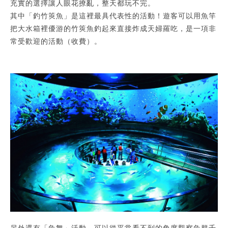
充實的選擇讓人眼花撩亂，整天都玩不完。
其中「釣竹筴魚」是這裡最具代表性的活動！遊客可以用魚竿
把大水箱裡優游的竹筴魚釣起來直接炸成天婦羅吃，是一項非
常受歡迎的活動（收費）。
另外還有「魚舞」活動，可以從平常看不到的角度觀察魚群千