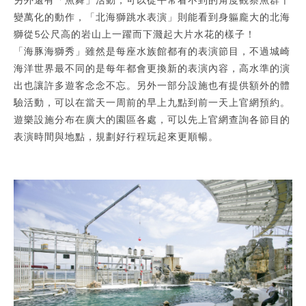
變萬化的動作，「北海獅跳水表演」則能看到身軀龐大的北海
獅從5公尺高的岩山上一躍而下濺起大片水花的樣子！
「海豚海獅秀」雖然是每座水族館都有的表演節目，不過城崎
海洋世界最不同的是每年都會更換新的表演內容，高水準的演
出也讓許多遊客念念不忘。另外一部分設施也有提供額外的體
驗活動，可以在當天一周前的早上九點到前一天上官網預約。
遊樂設施分布在廣大的園區各處，可以先上官網查詢各節目的
表演時間與地點，規劃好行程玩起來更順暢。