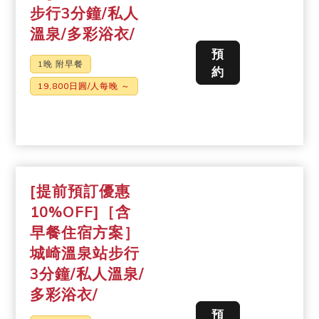
步行3分鐘/私人
溫泉/多彩浴衣/
預
1晚 附早餐
約
19,800日圓/人每晚 ～
[提前預訂優惠
10%OFF]［含
早餐住宿方案］
城崎溫泉站步行
3分鐘/私人溫泉/
多彩浴衣/
預