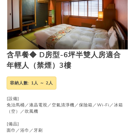
含早餐◆ D房型-6坪半雙人房適合
年輕人（禁煙）3樓
容納人數
: 1人 ～ 2人
[設備]
免治馬桶／液晶電視／空氣清淨機／保險箱／Wi-Fi／冰箱
（空）／吹風機
[備品]
面巾／浴巾／牙刷