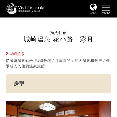
toggle
naviga
LANG
預約住宿
城崎溫泉 花小路 彩月
城崎溫泉
從城崎溫泉站步行約3分鐘 / 注重隱私 / 私人溫泉和包房 / 僅
限成人入住的溫泉旅館
房型