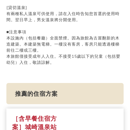
[貸切溫泉]
有兩種私人溫泉可供使用，請在入住時告知您首選的使用時
間。翌日早上，男女溫泉將分開使用。
■注意事項
本設施內（包括餐廳）全面禁煙。因為旅館為古屋翻新的木
造建築。本建築無電梯。一樓沒有客房，客房只能透過樓梯
前往二樓或三樓。
本旅館僅接受成年人入住。不接受15歲以下的兒童（包括嬰
幼兒）入住，敬請諒解。
推薦的住宿方案
［含早餐住宿方
案］城崎溫泉站