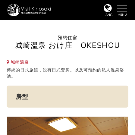
toggle
naviga
LANG
預約住宿
城崎溫泉 おけ庄 OKESHOU
城崎溫泉
傳統的日式旅館，設有日式套房。以及可預約的私人溫泉浴
池。
房型