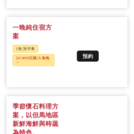
一晚純住宿方
案
1晚 附早餐
預約
20,900日圓/人每晚
～
季節懷石料理方
案，以但馬地區
新鮮海鮮與時蔬
為特色。