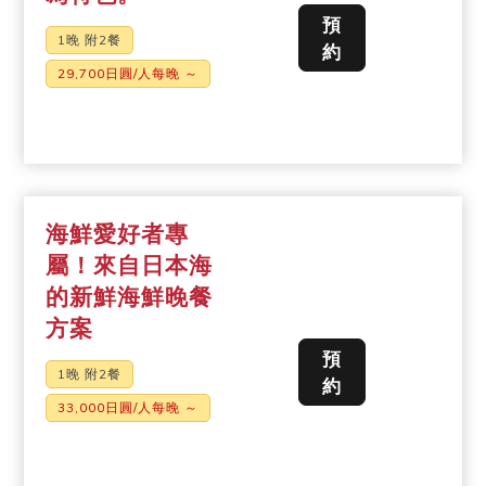
預
1晚 附2餐
約
29,700日圓/人每晚 ～
海鮮愛好者專
屬！來自日本海
的新鮮海鮮晚餐
方案
預
1晚 附2餐
約
33,000日圓/人每晚 ～