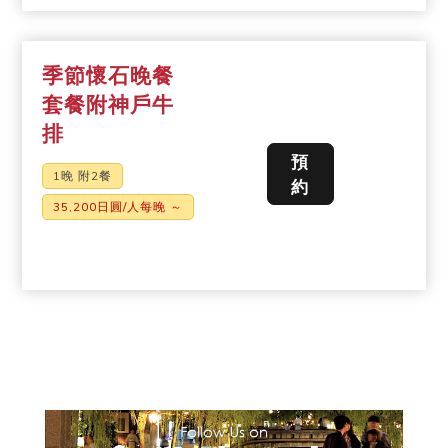
季節懷石晚餐
套餐附神戶牛
排
預
1晚 附2餐
約
35,200日圓/人每晚 ～