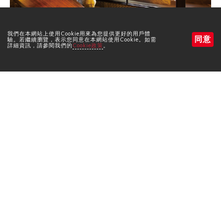
我們在本網站上使用Cookie用來為您提供更好的用戶體
同意
驗。若繼續瀏覽，表示您同意在本網站使用Cookie。如需
預約制私人浴室
詳細資訊，請參閱我們的
Cookie政策
。
預訂房間
預訂房間
搜尋
預約住宿
預約查詢・預約取消
客房