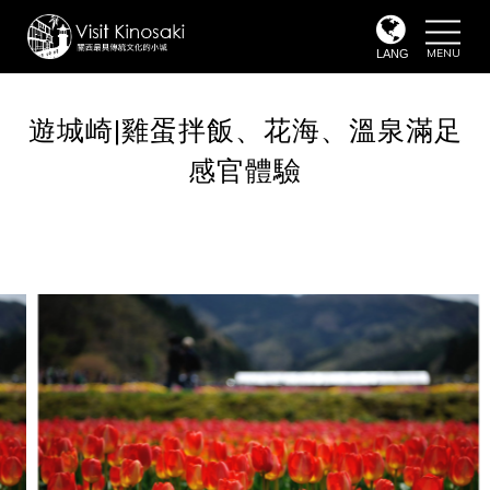
toggle
naviga
LANG
遊城崎|雞蛋拌飯、花海、溫泉滿足
感官體驗