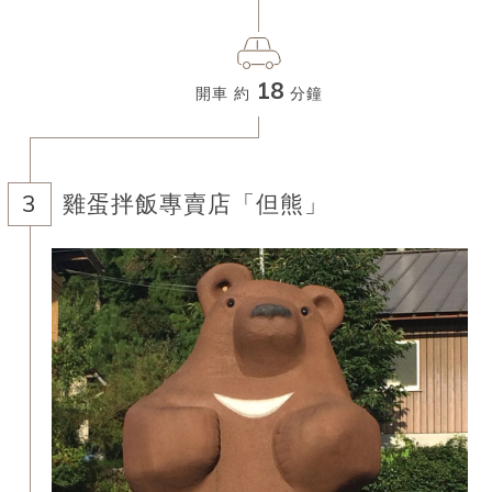
18
開車 約
分鐘
雞蛋拌飯專賣店「但熊」