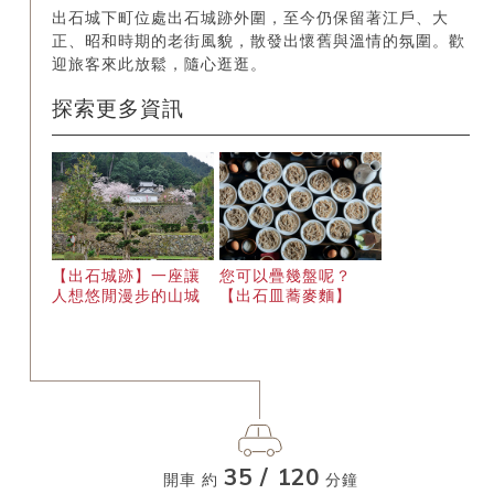
出石城下町位處出石城跡外圍，至今仍保留著江戶、大
正、昭和時期的老街風貌，散發出懷舊與溫情的氛圍。歡
迎旅客來此放鬆，隨心逛逛。
探索更多資訊
您可以疊幾盤呢？
【出石城跡】一座讓
【出石皿蕎麥麵】
人想悠閒漫步的山城
35 / 120
開車 約
分鐘