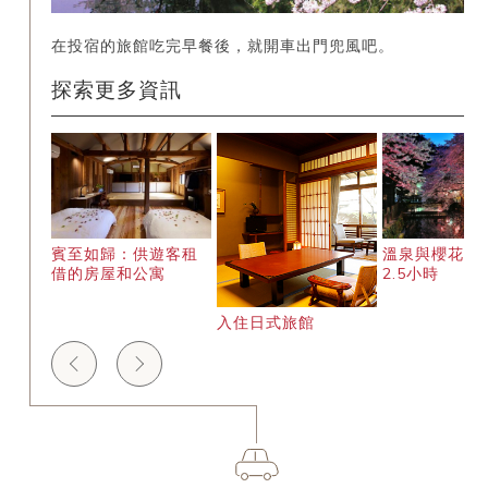
在投宿的旅館吃完早餐後，就開車出門兜風吧。
探索更多資訊
借汽車
賓至如歸：供遊客租
溫泉與櫻花距
借的房屋和公寓
2.5小時
入住日式旅館