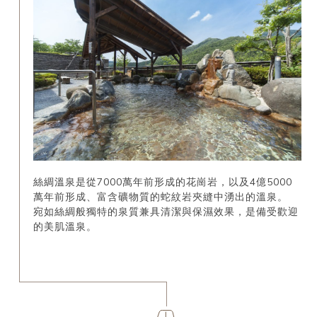
絲綢溫泉是從7000萬年前形成的花崗岩，以及4億5000
萬年前形成、富含礦物質的蛇紋岩夾縫中湧出的溫泉。
宛如絲綢般獨特的泉質兼具清潔與保濕效果，是備受歡迎
的美肌溫泉。