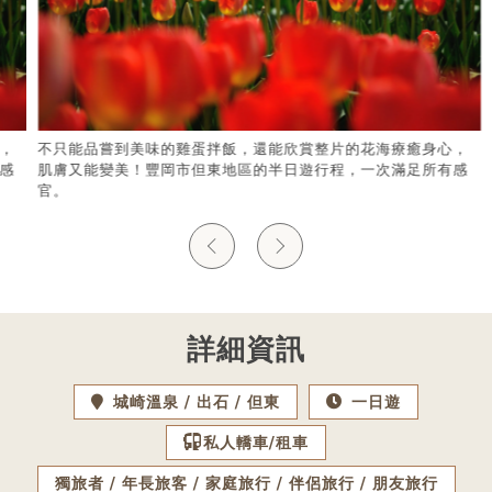
，
不只能品嘗到美味的雞蛋拌飯，還能欣賞整片的花海療癒身心，
感
肌膚又能變美！豐岡市但東地區的半日遊行程，一次滿足所有感
官。
詳細資訊
城崎溫泉
出石
但東
一日遊
私人轎車/租車
獨旅者
年長旅客
家庭旅行
伴侶旅行
朋友旅行