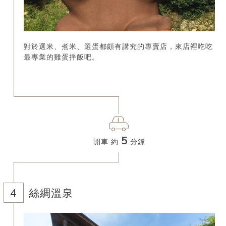
對於選米、煮米、選蛋都頗有講究的專賣店，來店裡吃吃
最專業的雞蛋拌飯吧。
5
開車 約
分鐘
絲綢溫泉