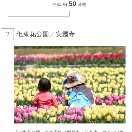
50
開車 約
分鐘
但東花公園／安國寺