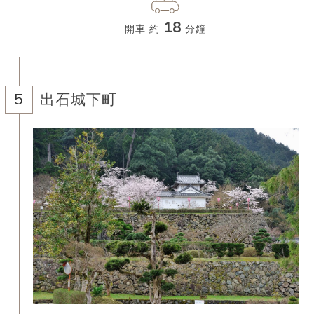
18
開車 約
分鐘
出石城下町