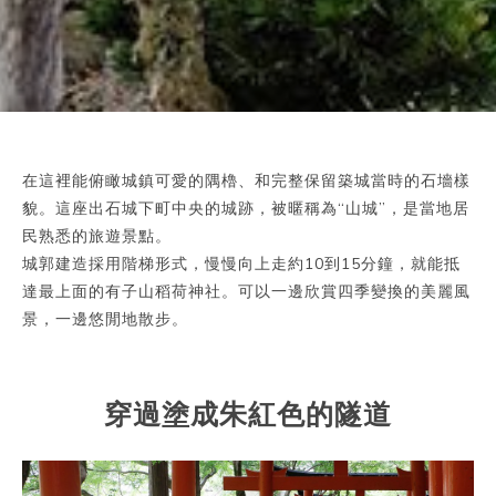
在這裡能俯瞰城鎮可愛的隅櫓、和完整保留築城當時的石墻樣
貌。這座出石城下町中央的城跡，被暱稱為“山城”，是當地居
民熟悉的旅遊景點。
城郭建造採用階梯形式，慢慢向上走約10到15分鐘，就能抵
達最上面的有子山稻荷神社。可以一邊欣賞四季變換的美麗風
景，一邊悠閒地散步。
穿過塗成朱紅色的隧道