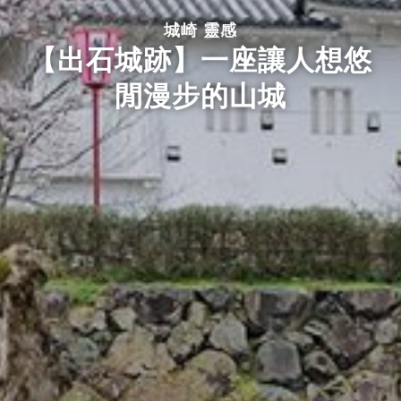
城崎 靈感
【出石城跡】一座讓人想悠
閒漫步的山城