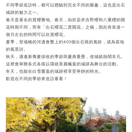
不同季節造訪時，都可以體驗到完全不同的樂趣，這也是出石
城跡的魅力之一。
春天是著名的賞櫻勝地。春天，由於染井吉野櫻和八重櫻的開
花時期不同，而有「出石櫻花二度開花」之稱，因此有長達一
個月左右的時間可以欣賞櫻花。
夏季，登城橋的河邊會繫上約400個出石燒的風鈴，成為當地
的風景詩。
秋天，適逢新蕎麥採收的季節與慶典重疊，使城鎮熱鬧非凡。
這裡會舉辦各式各樣以環繞美麗楓葉的城跡為舞台的活動。
冬天，也能在白雪覆蓋的城跡裡享受寧靜的時光。
歡迎在不同的季節來造訪看看！