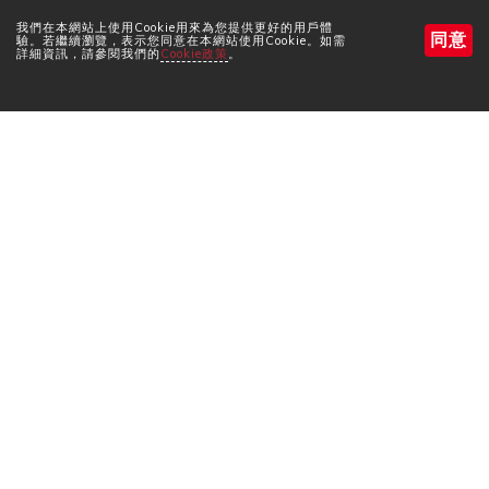
我們在本網站上使用Cookie用來為您提供更好的用戶體
同意
驗。若繼續瀏覽，表示您同意在本網站使用Cookie。如需
詳細資訊，請參閱我們的
Cookie政策
。
預訂房間
其他 城崎 靈感
預訂房間
搜尋
您可以疊幾盤呢？【出石皿
歡迎光臨童話世界！ 【日和
蕎麥麵】
山海岸】擁有令人讚嘆的壯
預約住宿
闊美景
預約查詢・預約取消
所有項目