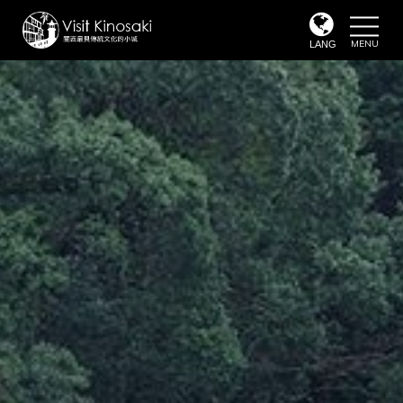
toggle
naviga
LANG