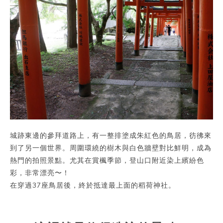
城跡東邊的參拜道路上，有一整排塗成朱紅色的鳥居，彷彿來
到了另一個世界。周圍環繞的樹木與白色牆壁對比鮮明，成為
熱門的拍照景點。尤其在賞楓季節，登山口附近染上繽紛色
彩，非常漂亮〜！
在穿過37座鳥居後，終於抵達最上面的稻荷神社。