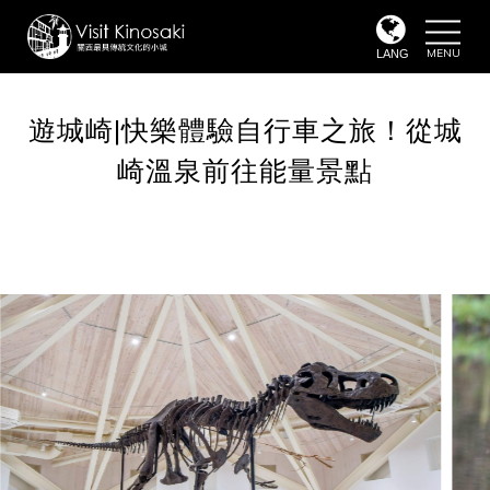
toggle
naviga
LANG
遊城崎|快樂體驗自行車之旅！從城
崎溫泉前往能量景點