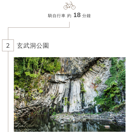
18
騎自行車 約
分鐘
玄武洞公園