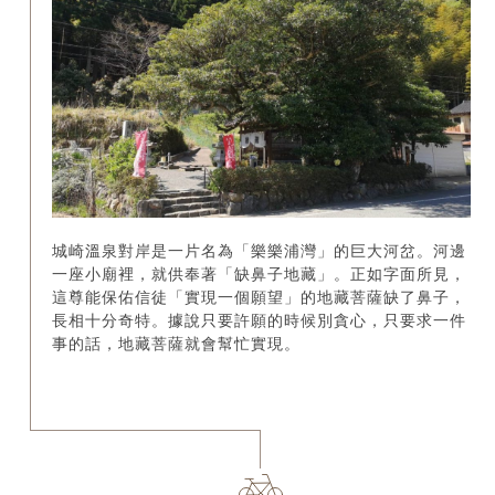
城崎溫泉對岸是一片名為「樂樂浦灣」的巨大河岔。河邊
一座小廟裡，就供奉著「缺鼻子地藏」。正如字面所見，
這尊能保佑信徒「實現一個願望」的地藏菩薩缺了鼻子，
長相十分奇特。據說只要許願的時候別貪心，只要求一件
事的話，地藏菩薩就會幫忙實現。