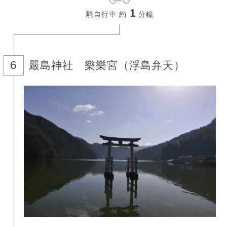
1
騎自行車 約
分鐘
嚴島神社 樂樂宮（浮島弁天）