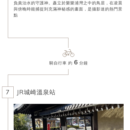
負責治水的守護神。矗立於樂樂浦灣之中的鳥居，在凌晨
與傍晚時能捕捉到充滿神秘感的畫面，是攝影迷的熱門景
點
6
騎自行車 約
分鐘
JR城崎溫泉站