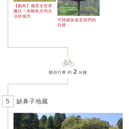
【鸛鳥】備受全世界
矚目！與鸛鳥共同生
活的城市
可持續旅遊是我們的
目標
2
騎自行車 約
分鐘
缺鼻子地藏