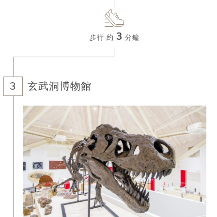
3
步行 約
分鐘
玄武洞博物館