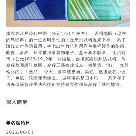
據說在江戶時代中期（公元1720年左右），因州地區（現在
的鳥取縣）的一位名叫半七的工匠來到城崎溫泉下榻。 為了
賺錢支付住宿費用，半七出售竹笛和用彩色麥稈製作的陀螺。
此後，麥稈工藝還被用來裝飾箱子、盒子和木牌匾。 明治時
代（公元1868-1912年）開始後，藝術家紛紛到訪城崎，為
麥稈草圖設計草圖，麥稈工藝由此成為一種昂貴、流行、無與
倫比的手工藝品。 今天，麥稈被壓扁、染色，然後放在小盒
子、色紙、陀螺和陶鈴上。 城崎溫泉是日本唯一一家保存了
過去傳統製作手法和技術並持續製作傳統麥稈工藝的地方。
深入瞭解
報名起始日
2022/06/01