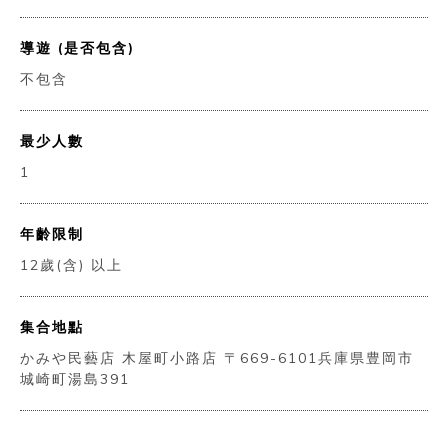
導遊 (是否包含)
不包含
最少人數
1
年齡限制
12歲(含) 以上
集合地點
かみや民藝店 木屋町小路店 〒669-6101兵庫県豊岡市
城崎町湯島391