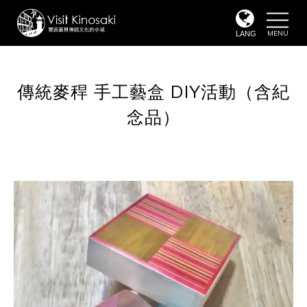
toggle
naviga
LANG
傳統麥稈 手工藝盒 DIY活動（含紀
念品）