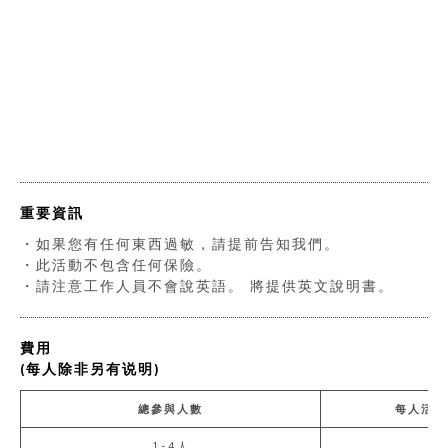
重要資訊
・如果您有任何東西過敏，請提前告知我們。
・此活動不包含任何保險。
・請注意工作人員不會說英語。 將提供英文說明書。
費用
(每人除非另有说明)
總參與人數
每人活動
1-4人
7