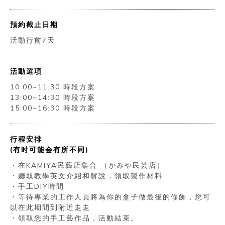
預約截止日期
活動行前7天
活動選項
10:00~11:30 時段方案
13:00~14:30 時段方案
15:00~16:30 時段方案
行程安排
(有时可能会有所不同)
・在KAMIYA民藝店集合 （かみや民芸店）
・聽取教學英文介紹和解說，領取製作材料
・手工DIY時間
・等待專業的工作人員將為你的盒子做最後的修飾，您可
以在此期間到附近走走
・領取您的手工藝作品，活動結束。