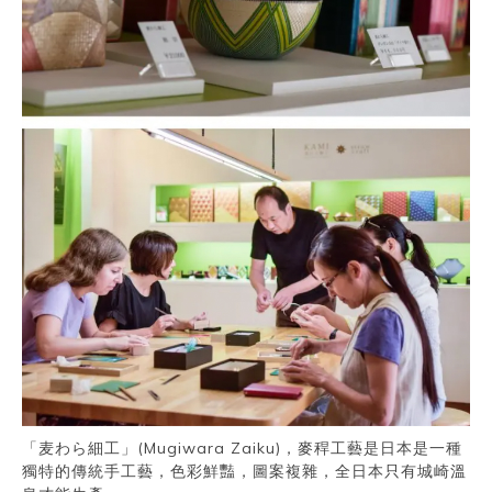
「麦わら細工」(Mugiwara Zaiku)，麥稈工藝是日本是一種
獨特的傳統手工藝，色彩鮮豔，圖案複雜，全日本只有城崎溫