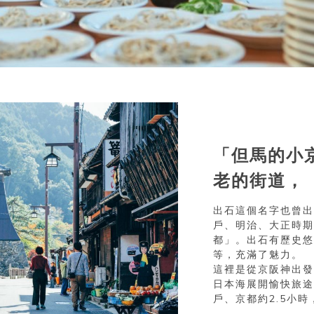
「但馬的小
老的街道，
出石這個名字也曾出
戶、明治、大正時期
都」。出石有歷史悠
等，充滿了魅力。
這裡是從京阪神出發
日本海展開愉快旅途
戶、京都約2.5小時