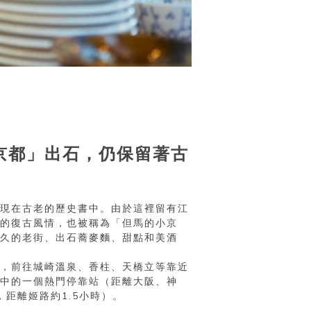
京都」出石，仍保留著古
現在古老的歷史書中。由於這裡留有江
的復古風情，也被稱為「但馬的小京
久的老街、出石蕎麥麵、甜點和美酒
，前往城崎溫泉、香柱、天橋立等靠近
中的一個熱門停靠站（距離大阪、神
，距離姬路約1.5小時）。