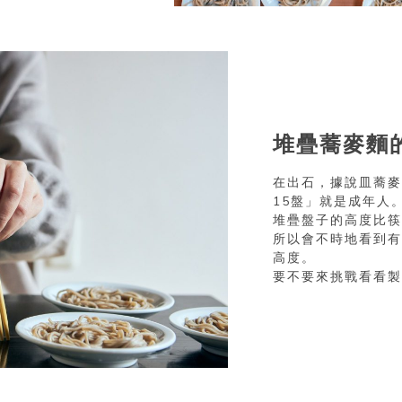
堆疊蕎麥麵
在出石，據說皿蕎麥
15盤」就是成年人
堆疊盤子的高度比筷
所以會不時地看到有
高度。
要不要來挑戰看看製