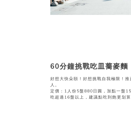
60分鐘挑戰吃皿蕎麥麵
好想大快朵頤！好想挑戰自我極限！推
人。
定價：1人份5盤880日圓，加點一盤1
吃超過16盤以上，建議點吃到飽更划