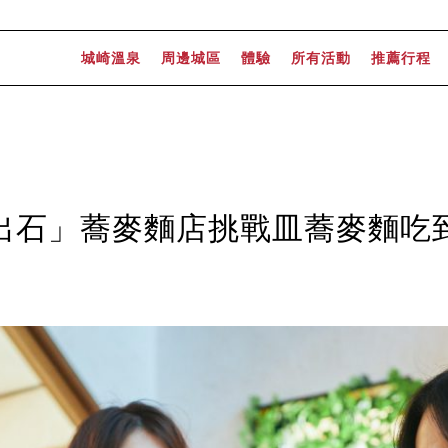
城崎溫泉
周邊城區
體驗
所有活動
推薦行程
出石」蕎麥麵店挑戰皿蕎麥麵吃