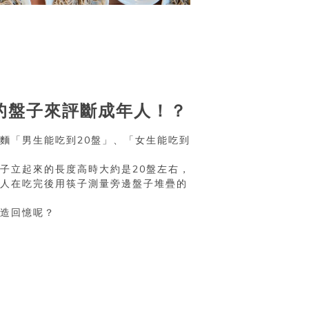
的盤子來評斷成年人！？
麵「男生能吃到20盤」、「女生能吃到
。
子立起來的長度高時大約是20盤左右，
人在吃完後用筷子測量旁邊盤子堆疊的
造回憶呢？