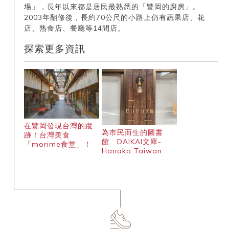
場」，長年以來都是居民最熟悉的「豐岡的廚房」。
2003年翻修後，長約70公尺的小路上仍有蔬果店、花
店、熟食店、餐廳等14間店。
探索更多資訊
在豐岡發現台灣的蹤
為市民而生的圖書
跡！台灣美食
館 DAIKAI文庫-
「morime食堂」！
Hanako Taiwan