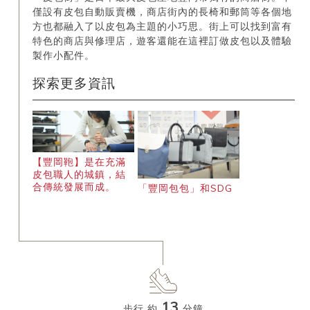
僅設有皮包自動販賣機，商店街內的長椅和郵筒等各個地
方也都融入了以皮包為主題的小巧思。街上可以找到富有
特色的商店與修理店，遊客還能在這裡訂做皮包以及體驗
製作小配件。
探索更多資訊
【豐岡鞄】是在充滿
皮包職人的城鎮，結
合傳統發展而成。
「豐岡包包」和SDG
13
步行 約
分鐘