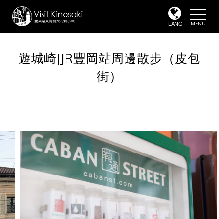
toggle
naviga
LANG
遊城崎|JR豐岡站周邊散步（皮包
街）