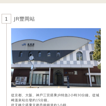
JR豐岡站
從京都、大阪、神戶三宮搭乘JR特急2小時30分鐘。從城
崎溫泉站出發約15分鐘。
從天橋立搭乘京都丹後鐵道約1小時。