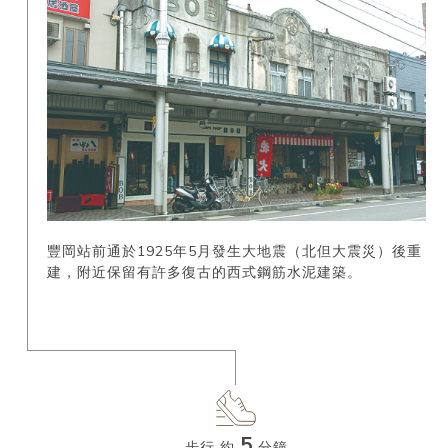
豐岡站前通於1925年5月發生大地震（北但大震災）後重
建，附近保留有許多復古的西式鋼筋水泥建築。
5
步行 約
分鐘