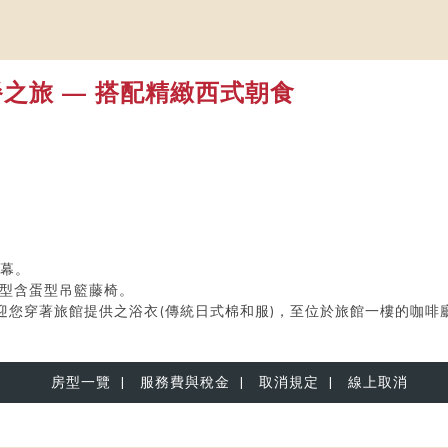
之旅 — 搭配精緻西式朝食
開幕。
房型含蛋型吊籃藤椅。
迎您穿著旅館提供之浴衣(傳統日式棉和服)，至位於旅館一樓的咖啡
房型一覽
|
服務費與稅金
|
取消規定
|
線上取消