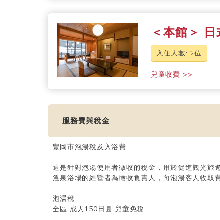
＜本館＞ 日式
入住人數: 2位
兒童收費 >>
服務費與稅金
豐岡市泡湯稅及入浴費:
這是針對泡湯使用者徵收的稅金，用於促進觀光旅
溫泉浴場的經營者為徵收負責人，向泡湯客人收取
泡湯稅
全區 成人150日圓 兒童免稅