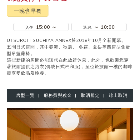
一晚含早餐
15:00 ～
～ 10:00
入住
:
退房
:
UTSUROI TSUCHIYA ANNEX於2018年10月全新開幕。
五間日式房間，其中春海、秋晨、 冬霧、夏岳等四房型含蛋
型吊籃藤椅。
這些新建的房間必能讓您在此放鬆休息，此外，也歡迎您穿
著旅館提供之浴衣(傳統日式棉和服)，至位於旅館一樓的咖啡
廳享受飲品及晚餐。
房型一覽
|
服務費與稅金
|
取消規定
|
線上取消