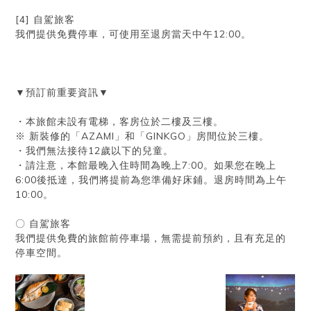
[4] 自駕旅客
我們提供免費停車，可使用至退房當天中午12:00。
▼預訂前重要資訊▼
・本旅館未設有電梯，客房位於二樓及三樓。
※ 新裝修的「AZAMI」和「GINKGO」房間位於三樓。
・我們無法接待12歲以下的兒童。
・請注意，本館最晚入住時間為晚上7:00。如果您在晚上
6:00後抵達，我們將提前為您準備好床鋪。退房時間為上午
10:00。
〇 自駕旅客
我們提供免費的旅館前停車場，無需提前預約，且有充足的
停車空間。