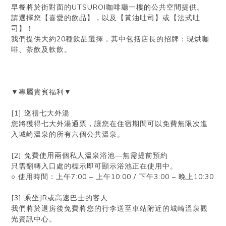
早餐將於街對面的UTSUROI咖啡廳一樓的公共空間提供。
請選擇您【喜愛的飲品】，以及【黃油吐司】或【法式吐
司】！
我們提供大約20種飲品選擇，其中包括店長的招牌：現烘咖
啡、茶飲及軟飲。
▼專屬貴賓福利▼
[1] 巡禮七大外湯
您將獲得七大外湯通票，讓您在住宿期間可以免費無限次進
入城崎溫泉的所有六個公共溫泉。
[2] 免費使用兩個私人溫泉浴池—無需提前預約
只需翻轉入口處的標示即可顯示浴池正在使用中。
○ 使用時間：上午7:00 – 上午10:00 / 下午3:00 – 晚上10:30
[3] 乘坐JR或高速巴士的客人
我們將於退房後免費將您的行李送至車站附近的城崎溫泉觀
光資訊中心。