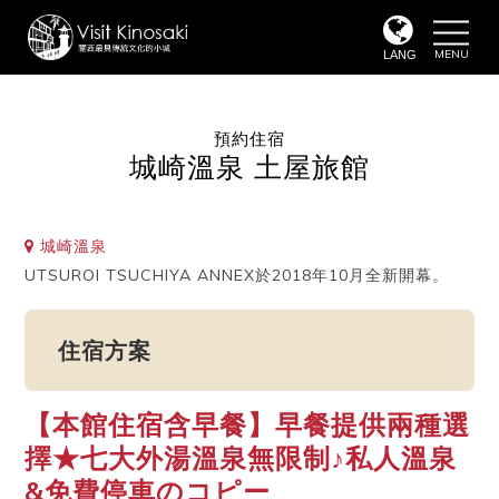
toggle
naviga
LANG
預約住宿
城崎溫泉 土屋旅館
城崎溫泉
UTSUROI TSUCHIYA ANNEX於2018年10月全新開幕。
住宿方案
【本館住宿含早餐】早餐提供兩種選
擇★七大外湯溫泉無限制♪私人溫泉
&免費停車のコピー