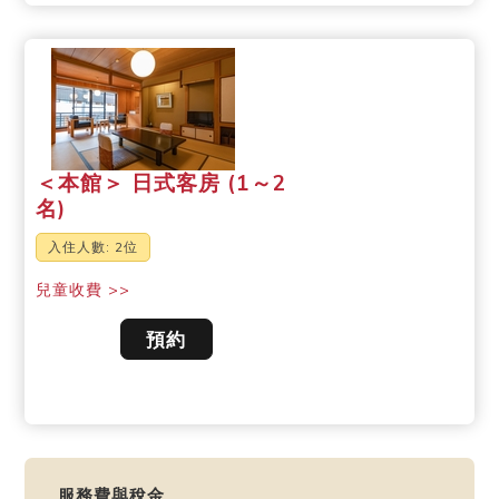
＜本館＞ 日式客房 (1～2
名)
入住人數: 2位
兒童收費 >>
預約
服務費與稅金