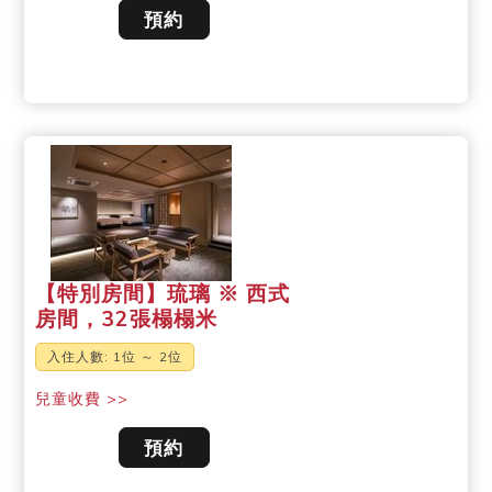
預約
【特別房間】琉璃 ※ 西式
房間，32張榻榻米
入住人數: 1位 ～ 2位
兒童收費 >>
預約