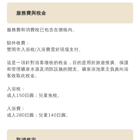
服務費與稅金
服務費和消費稅已包含在價格內。
額外收費：
豐岡市入浴稅/入浴費需於現場支付。
這是一項針對浴客徵收的稅金，目的是用於旅遊推廣、保護
和管理礦泉水源及消防設施的開支。礦泉浴池業主負責向浴
客收取此稅金。
入浴稅：
成人150日圓；兒童免稅。
入浴費：
成人280日圓；兒童140日圓。
取消規定