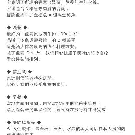
它表明了所謂的專家（黑藤）飼養的牛的含義。
它還包含金槍魚等肉質的含義，
據說但馬牛加金槍魚 = 但馬金槍魚。
◆ 晚餐 ◆
最好的「但島原沙朗牛排 100g」和
品嚐「多島源壽喜燒」的 2 種菜單
這是酒店排名最高的懷石料理方案。
除了但島 Gen 外，我們精心挑選了美味的時令食物
季節性菜餚排列。
◆ 請注意 ◆
此計劃僅限於特殊房間。
此外，我們不接受兒童的預訂。
◆ 早餐 ◆
當地生產的食物，用於當地食用的小碗中排列！
請度過奢華的早晨時間，這只有在旅行時才能完成。
◆ 餐飲場所等 ◆
※ 入住琥珀、青金石、玉石、水晶的客人可以在私人房間內
使用特別客房。