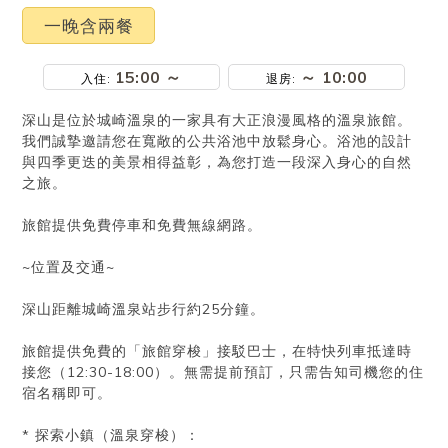
一晚含兩餐
15:00 ～
～ 10:00
入住
:
退房
:
深山是位於城崎溫泉的一家具有大正浪漫風格的溫泉旅館。
我們誠摯邀請您在寬敞的公共浴池中放鬆身心。浴池的設計
與四季更迭的美景相得益彰，為您打造一段深入身心的自然
之旅。
旅館提供免費停車和免費無線網路。
~位置及交通~
深山距離城崎溫泉站步行約25分鐘。
旅館提供免費的「旅館穿梭」接駁巴士，在特快列車抵達時
接您（12:30-18:00）。無需提前預訂，只需告知司機您的住
宿名稱即可。
* 探索小鎮（溫泉穿梭）：