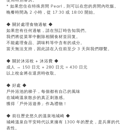
* 如果您住在特殊房間 Pearl，則可以在您的房間內吃飯。
晚餐時間為 2 小時，從 17:30 或 18:00 開始。
◆ 關於處理食物過敏 ◆
如果您有任何過敏，請在預訂時告知我們。
我們將從菜單中刪除相關食材並回复。
不能處理食品、調味料等中含有的成分。
當天無法支持，因此請在入住前至少 3 天與我們聯繫。
◆ 關於沐浴稅 + 沐浴費 ◆
成人 → 150 日元 + 280 日元 = 430 日元
以上稅金將在退房時收取。
◆ 好處 ◆
戶外浴池的梯子，每個都有自己的風味
在城崎溫泉散步的真正刺激感。
獲得「戶外浴遊券」作為禮物！
◆ 前往歷史悠久的溫泉地城崎 ◆
城崎溫泉自平安時代以來擁有 1300 年的歷史，是兵庫的代
表性。