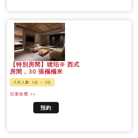
【特別房間】琥珀※ 西式
房間，30 張榻榻米
入住人數: 1位 ～ 2位
兒童收費 >>
預約