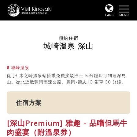
toggle
naviga
LANG
預約住宿
城崎溫泉 深山
城崎溫泉
從 JR 木之崎溫泉站搭乘免費接駁巴士 5 分鐘即可到達深見
山。從北近畿豐岡高速公路、豐岡-德志 IC 駕車 30 分鐘。
住宿方案
[深山Premium] 雅趣 - 品嚐但馬牛
肉盛宴（附溫泉券）