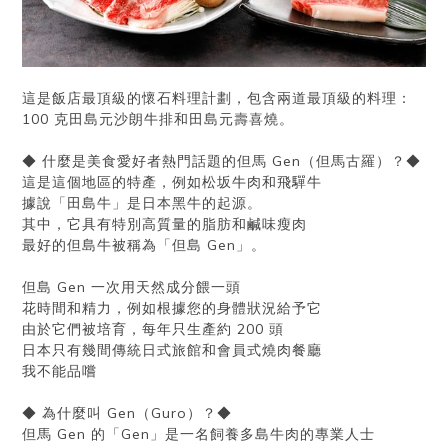
這是飯店最頂級的懷石料理計劃，包含兩道最頂級的料理：
100 克田島元沙朗牛排和田島元壽喜燒。
◆ 什麼是美食愛好者熱門話題的但馬 Gen（但馬古羅）？◆
這是這個地區的特產，例如松坂牛肉和飛驒牛
據說「田島牛」是日本黑牛的起源。
其中，它具有特別高質量的脂肪和鹹味瘦肉
最好的但島牛被稱為「但島 Gen」。
但島 Gen 一次用天然成分餵一頭
花時間和精力，例如根據您的身體狀況給予它
由於它們被培育，每年只生產約 200 頭
日本只有幾間傳統日式旅館和會員式燒肉餐廳
我不能品嚐
◆ 為什麼叫 Gen（Guro）？◆
但馬 Gen 的「Gen」是一名飼養多島牛肉的專業人士