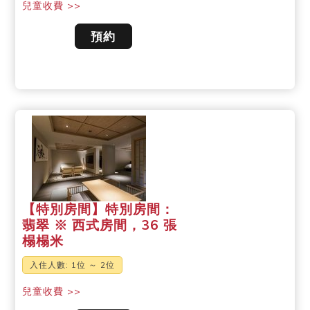
兒童收費 >>
預約
【特別房間】特別房間：
翡翠 ※ 西式房間，36 張
榻榻米
入住人數: 1位 ～ 2位
兒童收費 >>