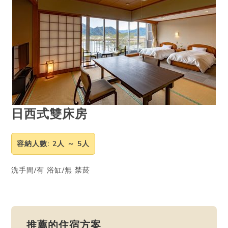
日西式雙床房
容納人數
: 2人 ～ 5人
洗手間/有 浴缸/無 禁菸
推薦的住宿方案