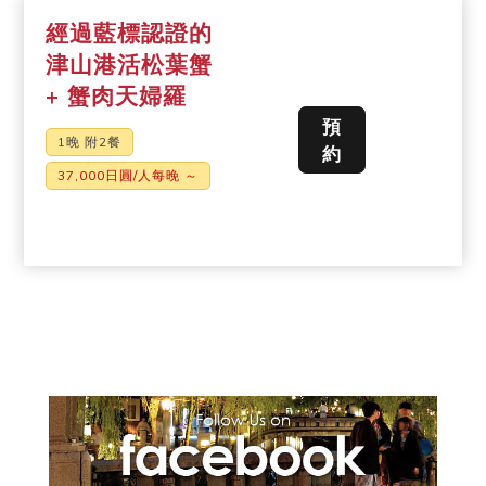
經過藍標認證的
津山港活松葉蟹
+ 蟹肉天婦羅
預
1晚 附2餐
約
37,000日圓/人每晚 ～