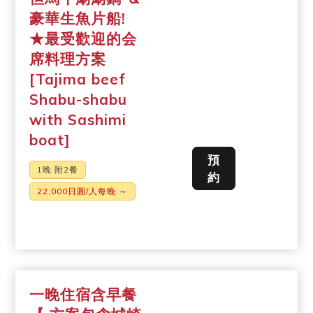
豪華生魚片船!
★最受歡迎的会
席料理方案
[Tajima beef
Shabu-shabu
with Sashimi
boat]
預
1晚 附2餐
約
22,000日圓/人每晚 ～
一晚住宿含早餐