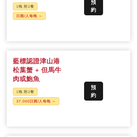
預
1晚 附2餐
約
日圓/人每晚 ～
藍標認證津山港
松葉蟹 + 但馬牛
肉或鮑魚
預
1晚 附2餐
約
37,000日圓/人每晚 ～