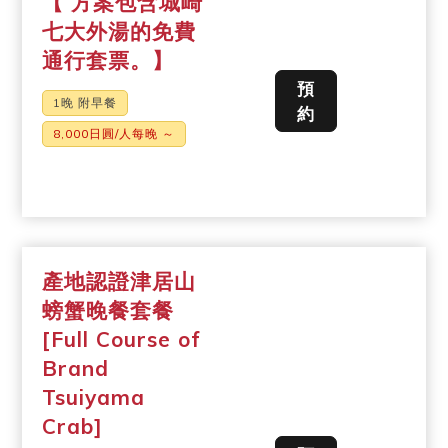
【 方案包含城崎
七大外湯的免費
通行套票。】
預
1晚 附早餐
約
8,000日圓/人每晚 ～
產地認證津居山
螃蟹晚餐套餐
[Full Course of
Brand
Tsuiyama
Crab]