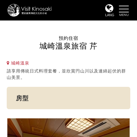
toggle
naviga
LANG
預約住宿
城崎溫泉旅宿 芹
城崎溫泉
請享用傳統日式料理套餐，並欣賞円山川以及連綿起伏的群
山美景。
房型