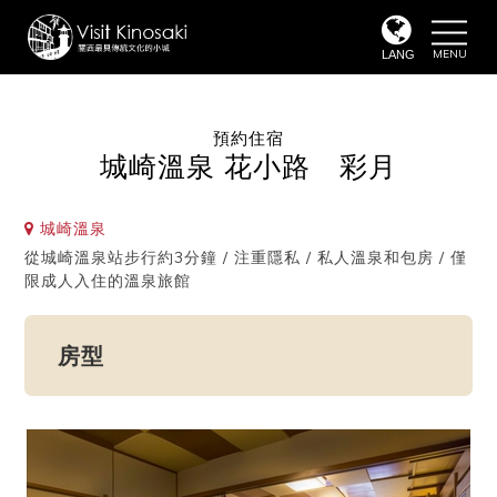
toggle
naviga
LANG
預約住宿
城崎溫泉 花小路 彩月
城崎溫泉
從城崎溫泉站步行約3分鐘 / 注重隱私 / 私人溫泉和包房 / 僅
限成人入住的溫泉旅館
房型