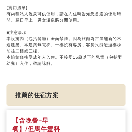
[貸切溫泉]
有兩種私人溫泉可供使用，請在入住時告知您首選的使用時
間。翌日早上，男女溫泉將分開使用。
■注意事項
本設施內（包括餐廳）全面禁煙。因為旅館為古屋翻新的木
造建築。本建築無電梯。一樓沒有客房，客房只能透過樓梯
前往二樓或三樓。
本旅館僅接受成年人入住。不接受15歲以下的兒童（包括嬰
幼兒）入住，敬請諒解。
推薦的住宿方案
【含晚餐+早
餐】/但馬牛蟹料