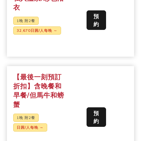
衣
預
1晚 附2餐
約
32,670日圓/人每晚 ～
【最後一刻預訂
折扣】含晚餐和
早餐/但馬牛和螃
蟹
預
1晚 附2餐
約
日圓/人每晚 ～