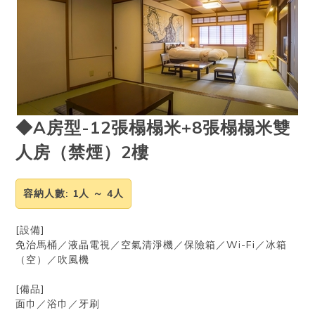
◆A房型-12張榻榻米+8張榻榻米雙
人房（禁煙）2樓
容納人數
: 1人 ～ 4人
[設備]
免治馬桶／液晶電視／空氣清淨機／保險箱／Wi-Fi／冰箱
（空）／吹風機
[備品]
面巾／浴巾／牙刷