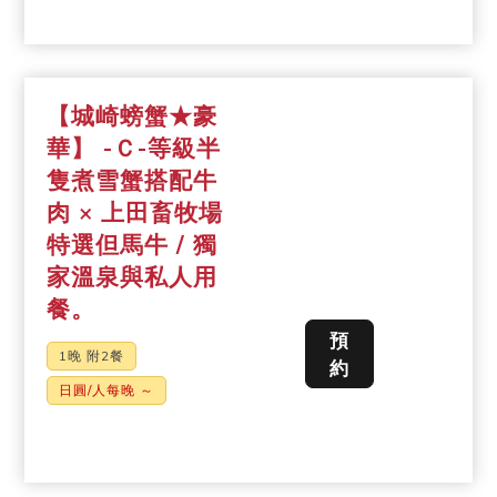
【城崎螃蟹★豪
華】 -Ｃ-等級半
隻煮雪蟹搭配牛
肉 × 上田畜牧場
特選但馬牛 / 獨
家溫泉與私人用
餐。
預
1晚 附2餐
約
日圓/人每晚 ～