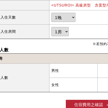
型
<UTSUROI> 高級房型 含蛋型吊
望入住天數
望入住房間
※若預約
人數
房
男性
住人數
女性
住宿費用之確認