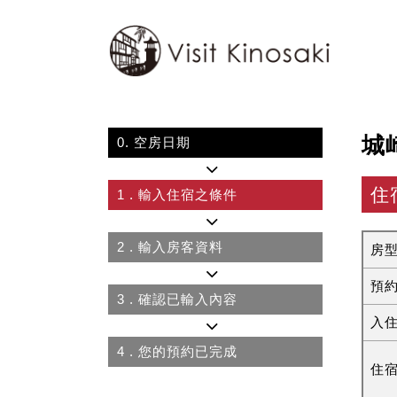
城
0.
空房日期
住
1
. 輸入住宿之條件
2
. 輸入房客資料
房
預
3
. 確認已輸入內容
入
4
. 您的預約已完成
住