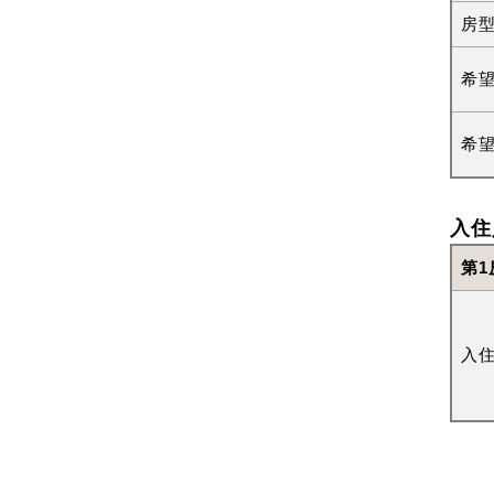
房
希
希
入住
第1
入