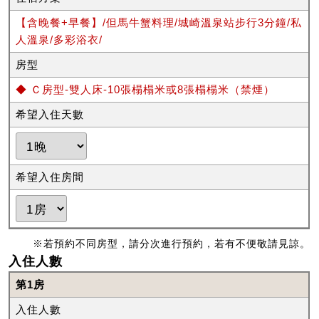
【含晚餐+早餐】/但馬牛蟹料理/城崎溫泉站步行3分鐘/私
人溫泉/多彩浴衣/
房型
◆ Ｃ房型-雙人床-10張榻榻米或8張榻榻米（禁煙）
希望入住天數
希望入住房間
※若預約不同房型，請分次進行預約，若有不便敬請見諒。
入住人數
第1房
入住人數