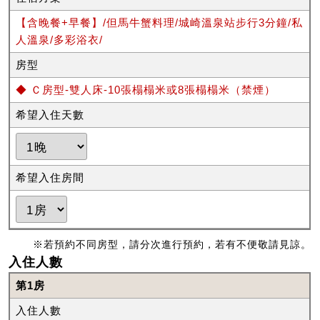
【含晚餐+早餐】/但馬牛蟹料理/城崎溫泉站步行3分鐘/私
人溫泉/多彩浴衣/
房型
◆ Ｃ房型-雙人床-10張榻榻米或8張榻榻米（禁煙）
希望入住天數
希望入住房間
※若預約不同房型，請分次進行預約，若有不便敬請見諒。
入住人數
第1房
入住人數