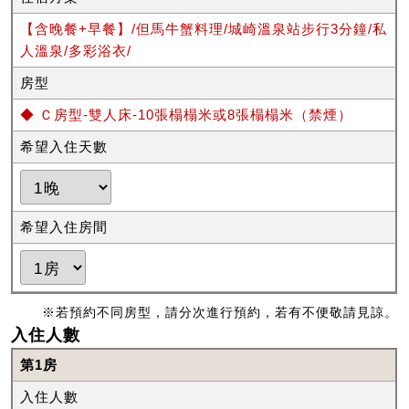
【含晚餐+早餐】/但馬牛蟹料理/城崎溫泉站步行3分鐘/私
人溫泉/多彩浴衣/
房型
◆ Ｃ房型-雙人床-10張榻榻米或8張榻榻米（禁煙）
希望入住天數
希望入住房間
※若預約不同房型，請分次進行預約，若有不便敬請見諒。
入住人數
第1房
入住人數