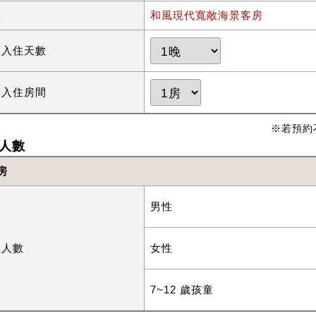
型
和風現代寬敞海景客房
望入住天數
望入住房間
※若預約
人數
房
男性
住人數
女性
7~12 歲孩童