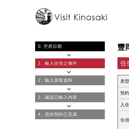
豐
0.
空房日期
住
1
. 輸入住宿之條件
2
. 輸入房客資料
房
預
3
. 確認已輸入內容
入
4
. 您的預約已完成
住