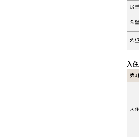
房
希
希
入住
第1
入