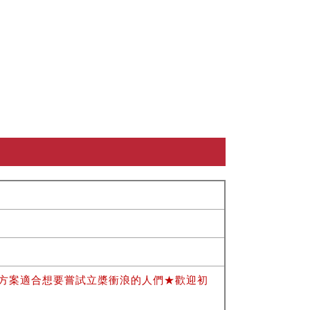
】此方案適合想要嘗試立槳衝浪的人們★歡迎初