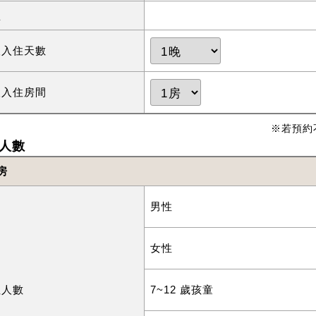
型
望入住天數
望入住房間
※若預約
人數
房
男性
女性
住人數
7~12 歲孩童