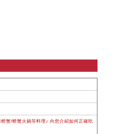
烤螃蟹/螃蟹火鍋等料理♪ 向您介紹如何正確吃