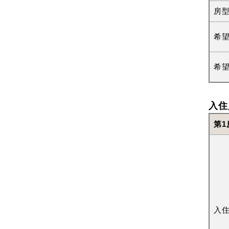
房
希
希
入住
第1
入