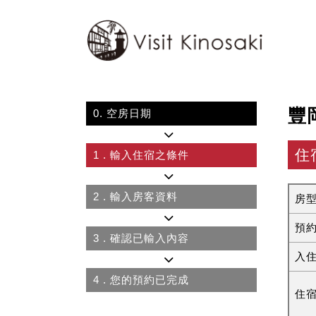
豐
0.
空房日期
住
1
. 輸入住宿之條件
2
. 輸入房客資料
房
預
3
. 確認已輸入內容
入
4
. 您的預約已完成
住