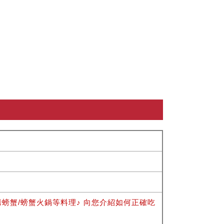
烤螃蟹/螃蟹火鍋等料理♪ 向您介紹如何正確吃