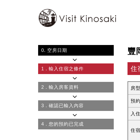
豐
0.
空房日期
住
1
. 輸入住宿之條件
2
. 輸入房客資料
房
預
3
. 確認已輸入內容
入
4
. 您的預約已完成
住