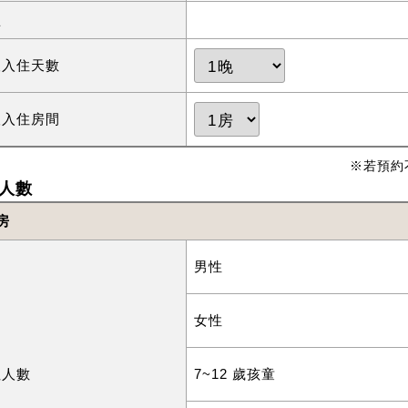
型
望入住天數
望入住房間
※若預約
人數
房
男性
女性
住人數
7~12 歲孩童