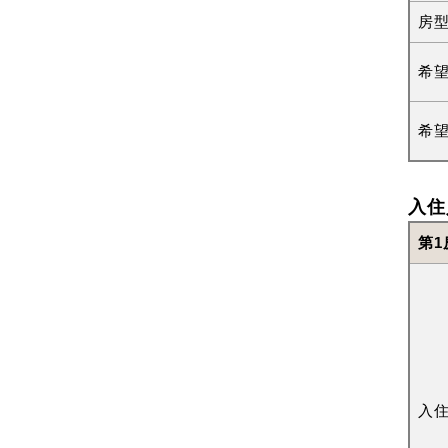
房
希
希
入住
第1
入