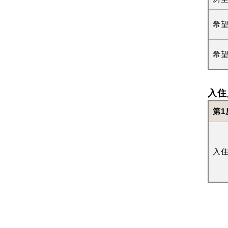
希
希
入住
第1
入