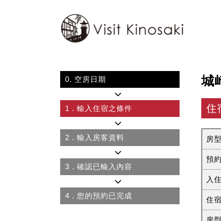
城
0.
空房日期
住
1
. 輸入住宿之條件
2
. 輸入房客資料
房
預
3
. 確認已輸入內容
入
4
. 您的預約已完成
住
房