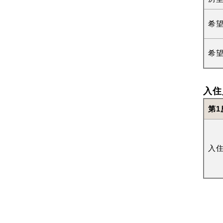
希
希
入住
第1
入