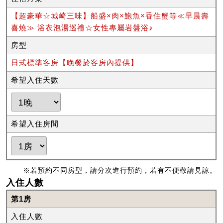
【超豪華☆城崎三味】船盛×肉×鮑魚×香住蟹等≪早晨壽
喜燒≫ 浴衣泡湯巡禮☆女性專屬岩盤浴♪
房型
日式標準客房【晚餐於客房內提供】
希望入住天數
希望入住房間
※若預約不同房型，請分次進行預約，若有不便敬請見諒。
入住人數
第1房
入住人數