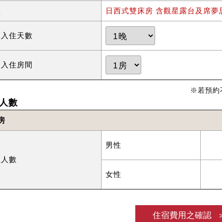
型
日西式雙床房 含觀星露台及席夢
望入住天數
望入住房間
※若預約
人數
房
男性
住人數
女性
住宿費用之確認