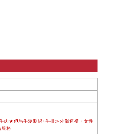
牛肉★但馬牛涮涮鍋+牛排≫外湯巡禮・女性
借服務