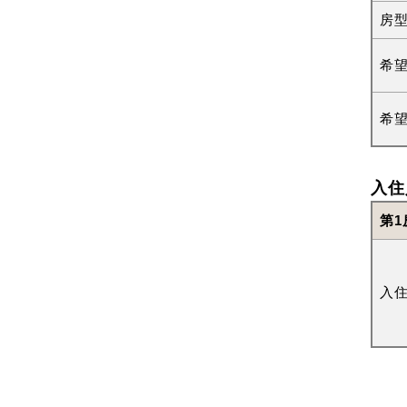
房
希
希
入住
第1
入