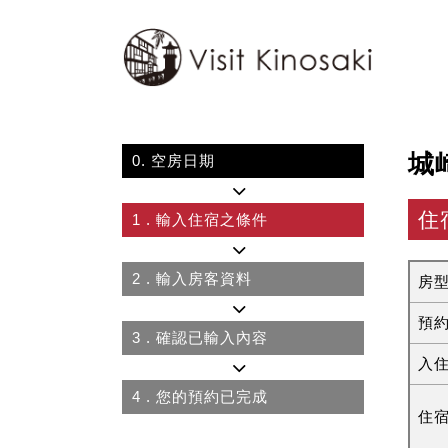
城
0.
空房日期
住
1
. 輸入住宿之條件
2
. 輸入房客資料
房
預
3
. 確認已輸入內容
入
4
. 您的預約已完成
住