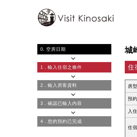
城
0.
空房日期
住
1
. 輸入住宿之條件
2
. 輸入房客資料
房
預
3
. 確認已輸入內容
入
4
. 您的預約已完成
住