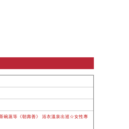
× 茶碗蒸等《朝壽善》 浴衣溫泉出巡☆女性專