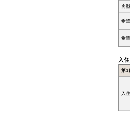
房
希
希
入住
第1
入