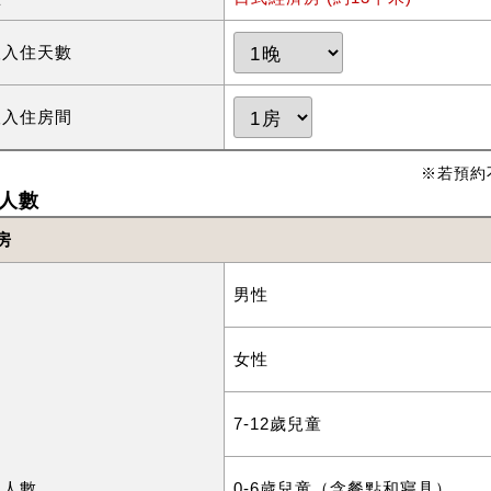
望入住天數
望入住房間
※若預約
人數
房
男性
女性
7-12歲兒童
住人數
0-6歲兒童（含餐點和寢具）