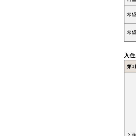
希
希
入住
第1
入