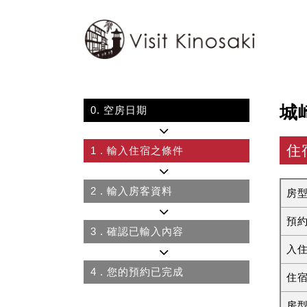
城
0.
空房日期
住
1
. 輸入住宿之條件
2
. 輸入房客資料
房
預
3
. 確認已輸入內容
入
4
. 您的預約已完成
住
房