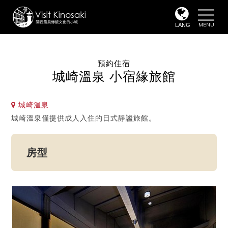
toggle
naviga
LANG
預約住宿
城崎溫泉 小宿緣旅館
城崎溫泉
城崎溫泉僅提供成人入住的日式靜謐旅館。
房型