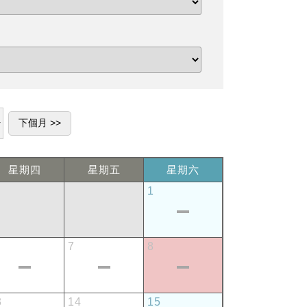
星期四
星期五
星期六
1
7
8
3
14
15