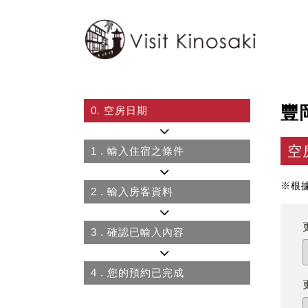
豐
0.
空房日期
空
1
. 輸入住宿之條件
※根
2
. 輸入房客資料
3
. 確認已輸入內容
4
. 您的預約已完成