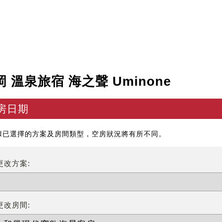
岡 溫泉旅宿 海之聲 Uminone
房日期
據已選擇的方案及房間類型，空房狀況將有所不同。
更改方案:
更改房間: