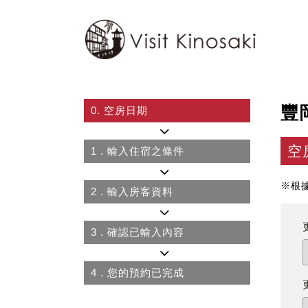
豐
0.
空房日期
空
1
. 輸入住宿之條件
※根
2
. 輸入房客資料
3
. 確認已輸入內容
4
. 您的預約已完成