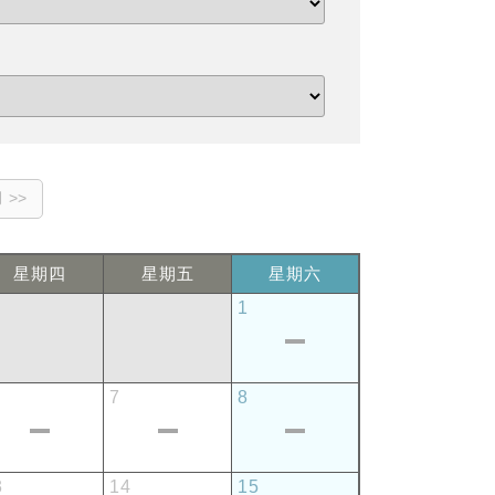
星期四
星期五
星期六
1
7
8
3
14
15