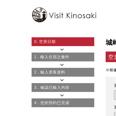
城
0.
空房日期
空
1
. 輸入住宿之條件
※根
2
. 輸入房客資料
3
. 確認已輸入內容
4
. 您的預約已完成