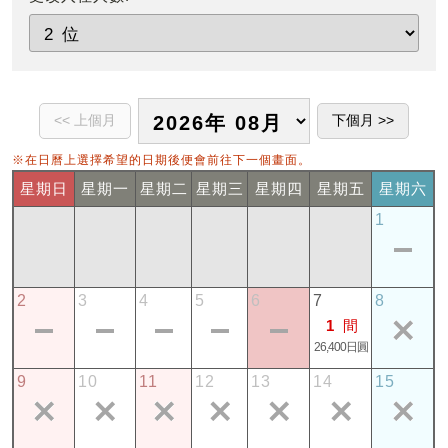
※在日曆上選擇希望的日期後便會前往下一個畫面。
星期日
星期一
星期二
星期三
星期四
星期五
星期六
1
2
3
4
5
6
7
8
1
間
26,400日圓
9
10
11
12
13
14
15